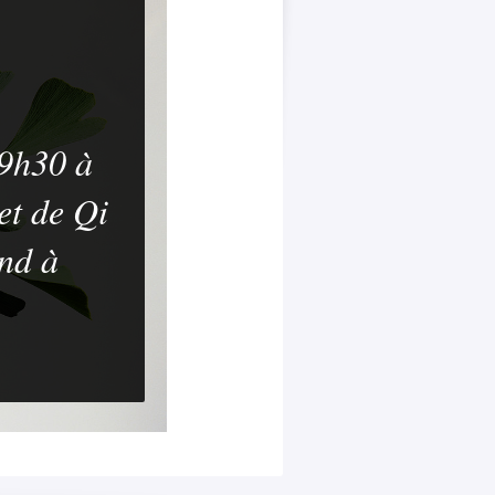
 9h30 à
et de Qi
nd à