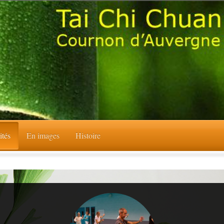
ités
En images
Histoire