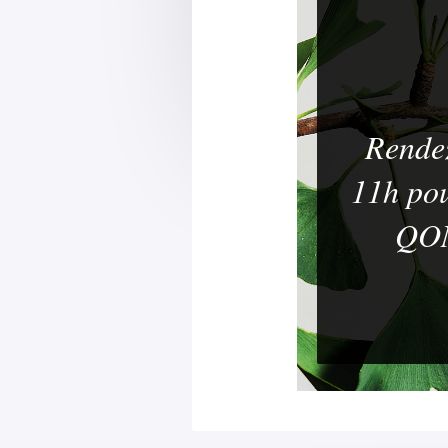
Rendez
11h pou
QON